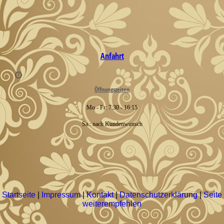
Anfahrt
Öffnungszeiten
Mo - Fr: 7:30 - 16:15
Sa.: nach Kundenwunsch
Startseite
|
Impressum
|
Kontakt
|
Datenschutzerklärung
|
Seite
weiterempfehlen