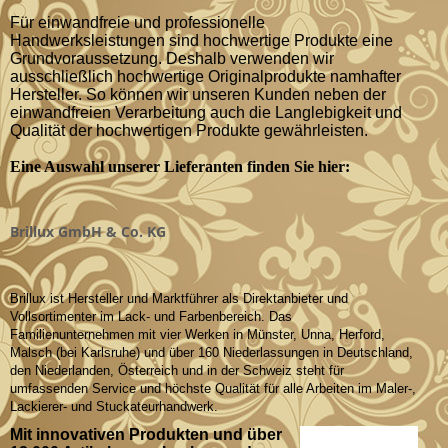
Für einwandfreie und professionelle
Handwerksleistungen sind hochwertige Produkte eine
Grundvoraussetzung. Deshalb verwenden wir
ausschließlich hochwertige Originalprodukte namhafter
Hersteller. So können wir unseren Kunden neben der
einwandfreien Verarbeitung auch die Langlebigkeit und
Qualität der hochwertigen Produkte gewährleisten.
Eine Auswahl unserer Lieferanten finden Sie hier:
Brillux GmbH & Co. KG
Brillux ist Hersteller und Marktführer als Direktanbieter und
Vollsortimenter im Lack- und Farbenbereich. Das
Familienunternehmen mit vier Werken in Münster, Unna, Herford,
Malsch (bei Karlsruhe) und über 160 Niederlassungen in Deutschland,
den Niederlanden, Österreich und in der Schweiz steht für
umfassenden Service und höchste Qualität für alle Arbeiten im Maler-,
Lackierer- und Stuckateurhandwerk.
Mit innovativen Produkten und über