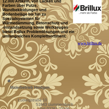
12.000 Artikeln, von Lacken und
Farben über Putze,
Wandbekleidungen und
Bodenbeläge bis hin zu
Spezialsystemen für
Wärmedämmung, Betonschutz und
-instandsetzung sowie Werkzeugen
bietet Brillux Problemlösungen und ein
umfangreiches Komplettsortiment.
www.brillux.de
Malerbetrieb Heidgen
Ludwigstraße 10
51643 Gummersbach
Tel: 02261 23196