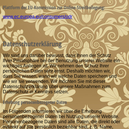
Plattform der EU-Kommission zur Online-Streitbeilegung:
www.ec.europa.eu/consumers/odr
Datenschutz­erklärung
Wir sind uns darüber bewusst, dass Ihnen der Schutz
Ihrer Privatsphäre bei der Benutzung unserer Website ein
wichtiges Anliegen ist. Wir nehmen den Schutz Ihrer
persönlichen Daten sehr ernst. Deshalb möchten wir,
dass Sie wissen, wann wir welche Daten speichern und
wie wir sie verwenden. Wir möchten Sie mit dieser
Datenschutzerklärung über unsere Maßnahmen zum
Datenschutz in Kenntnis setzen.
Erhebung personenbezogener Daten
Im Folgenden informieren wir über die Erhebung
personenbezogener Daten bei Nutzung unserer Website.
Personenbezogene Daten sind alle Daten, die direkt oder
indirekt auf Sie persönlich beziehbar sind, z. B. Name,