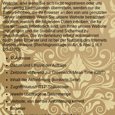
Website, also wenn Sie sich nicht registrieren oder uns
anderweitig Informationen übermitteln, werden nur die
Daten erhoben, die Ihr Browser an den von uns genutzten
Server übermittelt. Wenn Sie unsere Website betrachten
möchten, werden die folgenden Daten erhoben, die für
uns technisch erforderlich sind, um Ihnen unsere Website
anzuzeigen und die Stabilität und Sicherheit zu
gewährleisten. Die Weiterleitung erfolgt automatisiert
durch Ihren Browser und ist bei der Nutzung des Internets
diesem inhärent. (Rechtsgrundlage ist Art. 6 Abs. 1 lit. f
DS-GVO):
IP-Adresse
Datum und Uhrzeit der Anfrage
Zeitzonendifferenz zur Greenwich Mean Time (GMT)
Inhalt der Anforderung (konkrete Seite)
Zugriffsstatus/HTTP-Statuscode
jeweils übertragene Datenmenge
Website, von der die Anforderung kommt
Browser