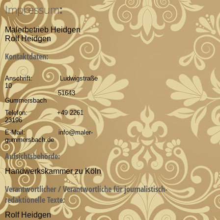
:
Impressum
Malerbetrieb Heidgen
Rolf Heidgen
Kontaktdaten:
Anschrift: Ludwigstraße
10
51643
Gummersbach
Telefon: +49 2261
23196
E-Mail: info@maler-
gummersbach.de
Aufsichtsbehörde:
Handwerkskammer zu Köln
Verantwortlicher / Verantwortliche für journalistisch-
redaktionelle Texte:
Rolf Heidgen