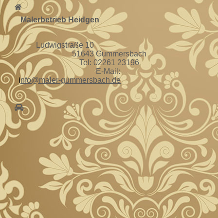
Malerbetrieb Heidgen
Ludwigstraße 10
51643 Gummersbach
Tel: 02261 23196
E-Mail:
i
nfo@maler-gummersbach.de