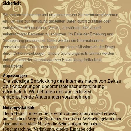
Sicherheit
Wir setzen technische und organisatorische Sicherheitsmaßnahmen
ein, um Ihre zur Verfügung gestellten Daten durch zufällige oder
vorsätzliche Manipulation, Verlust, Zerstörung oder Zugriff
unberechtigter Personen zu schützen. Im Falle der Erhebung und
Verarbeitung persönlicher Daten werden die Informationen in
verschlüsselter Form übertragen, um einem Missbrauch der Daten
durch Dritte vorzubeugen. Unsere Sicherungsmaßnahmen werden
entsprechend der technologischen Entwicklung fortlaufend
überarbeitet.
Anpassungen
Die ständige Entwicklung des Internets macht von Zeit zu
Zeit Anpassungen unserer Datenschutzerklärung
erforderlich. Wir behalten uns vor, jederzeit
entsprechende Änderungen vorzunehmen.
Nutzungsstatistik
Beim Besuch unserer Seite wird von uns anonymisiert erfasst,
auf welchem Weg die Besucher zu unserer Webseite gekommen
sind und wie viele Nutzer die Seite aufgerufen haben.
(Suchmaschine, Verlinkung, direkte Eingabe oder