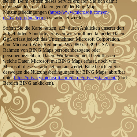
stellen. Beim Nutzen dieses Service erklären Sie sich damit
einverstanden, dass Daten gemäß der Bing Maps
Nutzungsbedingungen (
https://www.microsoft.com/en-
us/maps/product/terms
) verarbeitet werden.
Sofern Sie die Karte nutzen, z.B. durch Anklicken unserer dort
aufgeführten Standorte, erfassen wir von Ihnen keinerlei Daten.
Ggf. erfasst jedoch das Unternehmen Microsoft Corporation,
One Microsoft Way, Redmond, WA 98052-6399 USA im
Rahmen von BING Maps personenbezogene oder
personenbeziehbare Daten. Wir können nicht beeinflussen
welche Daten Microsoft mit BING Maps erfasst, noch wie
Microsoft diese verarbeitet und auswertet. Bitte beachten Sie
deswegen die Nutzungsbedingungen für BING Maps, abrufbar
unter
https://privacy.microsoft.com/de-de/privacystatement/
(dort
Bereich BING anklicken).