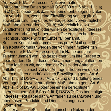
Adresse, E-Mail-Adressen, Nutzerverhalten.
Wir verarbeiten Daten gemäß DS-GVO Art. 6 Abs. 1 lit. a)
b) c) f). Das bedeutet, dass wir personenbezogene Daten
nur verarbeiten, wenn eine Einwilligung vorliegt (lit. a),
soweit zur Erfüllung eines Vertrages oder vorvertraglicher
Maßnahmen erforderlich (lit. b), wir rechtlich dazu
verpflichtet sind (lit. c) oder wir ein berechtigtes Interesse
an der Verarbeitung haben (lit. f). Die entsprechende
Rechtsgrundlage wird im Einzelfall benannt.
Bei Ihrer Kontaktaufnahme mit uns per E-Mail oder über
ein Kontaktformular werden die von Ihnen mitgeteilten
Daten (Ihre E-Mail-Adresse, ggf. Ihr Name und Ihre
Telefonnummer) von uns gespeichert, um Ihre Fragen zu
beantworten. Die in diesem Zusammenhang anfallenden
Daten löschen wir, nachdem der Zweck der Anfrage
entfallen ist. Je nach Art der Anfrage erheben wir diese
Daten mit Ihrer ausdrücklichen Einwilligung gem. Art. 6
Abs. 1 lit. a) DSGVO, zur Abwicklung und Erfüllung eines
Vertrages oder vorvertraglicher Maßnahmen gem. Art. 6
Abs. 1 lit. b) DS-GVO oder bei einem berechtigten
Interesse gem. Art. 6 Abs. 1 lit. f) DSGVO. Das berechtigte
Interesse liegt dabei darin, Anfragen zu beantworten und
über unsere Produkte und Dienstleistungen zu
informieren.
Bei der ausschließlich informatorischen Nutzung der