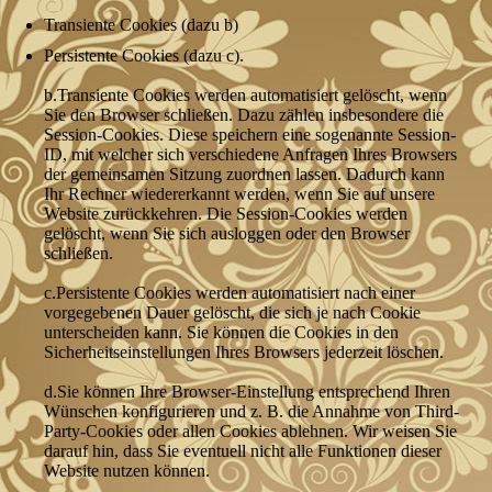
Transiente Cookies (dazu b)
Persistente Cookies (dazu c).
b.Transiente Cookies werden automatisiert gelöscht, wenn
Sie den Browser schließen. Dazu zählen insbesondere die
Session-Cookies. Diese speichern eine sogenannte Session-
ID, mit welcher sich verschiedene Anfragen Ihres Browsers
der gemeinsamen Sitzung zuordnen lassen. Dadurch kann
Ihr Rechner wiedererkannt werden, wenn Sie auf unsere
Website zurückkehren. Die Session-Cookies werden
gelöscht, wenn Sie sich ausloggen oder den Browser
schließen.
c.Persistente Cookies werden automatisiert nach einer
vorgegebenen Dauer gelöscht, die sich je nach Cookie
unterscheiden kann. Sie können die Cookies in den
Sicherheitseinstellungen Ihres Browsers jederzeit löschen.
d.Sie können Ihre Browser-Einstellung entsprechend Ihren
Wünschen konfigurieren und z. B. die Annahme von Third-
Party-Cookies oder allen Cookies ablehnen. Wir weisen Sie
darauf hin, dass Sie eventuell nicht alle Funktionen dieser
Website nutzen können.