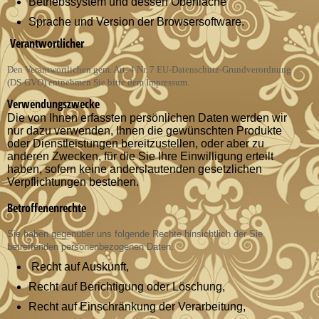
Betriebssystem und dessen Oberfläche
Sprache und Version der Browsersoftware.
Verantwortlicher
Den Verantwortlichen gem. Art. 4 Nr. 7 EU-Datenschutz-Grundverordnung
(DS-GVO) entnehmen Sie bitte dem Impressum.
Verwendungszwecke
Die von Ihnen erfassten persönlichen Daten werden wir
nur dazu verwenden, Ihnen die gewünschten Produkte
oder Dienstleistungen bereitzustellen, oder aber zu
anderen Zwecken, für die Sie Ihre Einwilligung erteilt
haben, sofern keine anderslautenden gesetzlichen
Verpflichtungen bestehen.
Betroffenenrechte
Sie haben gegenüber uns folgende Rechte hinsichtlich der Sie
betreffenden personenbezogenen Daten:
Recht auf Auskunft,
Recht auf Berichtigung oder Löschung,
Recht auf Einschränkung der Verarbeitung,