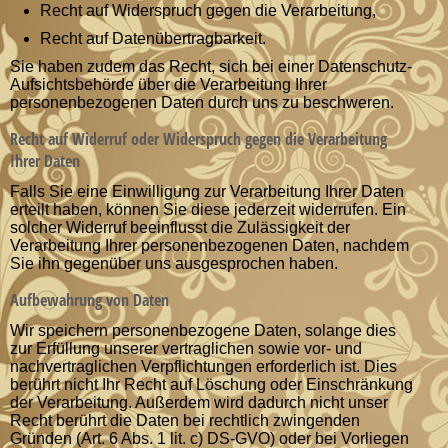
Recht auf Widerspruch gegen die Verarbeitung,
Recht auf Datenübertragbarkeit.
Sie haben zudem das Recht, sich bei einer Datenschutz-
Aufsichtsbehörde über die Verarbeitung Ihrer
personenbezogenen Daten durch uns zu beschweren.
Recht auf Widerruf oder Widerspruch gegen die Verarbeitung
Ihrer Daten
Falls Sie eine Einwilligung zur Verarbeitung Ihrer Daten
erteilt haben, können Sie diese jederzeit widerrufen. Ein
solcher Widerruf beeinflusst die Zulässigkeit der
Verarbeitung Ihrer personenbezogenen Daten, nachdem
Sie ihn gegenüber uns ausgesprochen haben.
Aufbewahrung von Daten
Wir speichern personenbezogene Daten, solange dies
zur Erfüllung unserer vertraglichen sowie vor- und
nachvertraglichen Verpflichtungen erforderlich ist. Dies
berührt nicht Ihr Recht auf Löschung oder Einschränkung
der Verarbeitung. Außerdem wird dadurch nicht unser
Recht berührt die Daten bei rechtlich zwingenden
Gründen (Art. 6 Abs. 1 lit. c) DS-GVO) oder bei Vorliegen