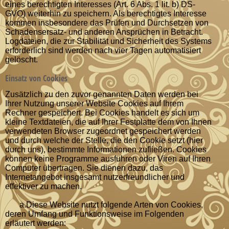
eines berechtigten Interesses (Art. 6 Abs. 1 lit. b) DS-
GVO) weiterhin zu speichern. Als berechtigtes Interesse
kommen insbesondere das Prüfen und Durchsetzen von
Schadensersatz- und anderen Ansprüchen in Betracht.
Logdateien, die zur Stabilität und Sicherheit des Systems
erforderlich sind werden nach vier Tagen automatisiert
gelöscht.
Einsatz von Cookies
Zusätzlich zu den zuvor genannten Daten werden bei
Ihrer Nutzung unserer Website Cookies auf Ihrem
Rechner gespeichert. Bei Cookies handelt es sich um
kleine Textdateien, die auf Ihrer Festplatte dem von Ihnen
verwendeten Browser zugeordnet gespeichert werden
und durch welche der Stelle, die den Cookie setzt (hier
durch uns), bestimmte Informationen zufließen. Cookies
können keine Programme ausführen oder Viren auf Ihren
Computer übertragen. Sie dienen dazu, das
Internetangebot insgesamt nutzerfreundlicher und
effektiver zu machen.
a.Diese Website nutzt folgende Arten von Cookies,
deren Umfang und Funktionsweise im Folgenden
erläutert werden: