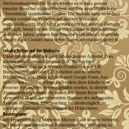
Werbemaßnahmen) Die Daten werden nicht dazu genutzt
einzelne Besucher zu identifizieren, sondern ausschließlich zur
Übermittlung quantitativer Größen. Die Statistik kann nicht dazu
genutzt werden ihr Verhalten auf anderen Webseiten
nachzuvollziehen. Die Daten werden nicht mit anderen Diensten
verknüpft. Wenn Sie das Setzen von Cookies in Ihrem Browser
deaktiviert haben, werden Ihre Besuche nicht erfasst. Ansonsten
werden diese Cookies nach sieben Tagen automatisiert gelöscht.
Inhalte Dritter auf der Webseite
Unser Internetauftritt integriert Inhalte anderer Anbieter. Dies
können reine Content-Elemente (z.B. Nachrichten,
Neuigkeiten), aber auch Widgets (Funktionen wie z.B.
Buchungssysteme) oder z.B. Schriften und technische
Bibliotheken sein. Dazu gehören auch Google Fonts. Aus
technischen Gründen erfolgt dies, indem diese Inhalte vom
Browser von anderen Servern geladen werden. In diesem
Zusammenhang werden die aktuell von Ihrem Browser
verwendete IP und der verwendete Browser des anfragenden
Systems übermittelt. Bitte beachten Sie diesbezüglich die
jeweiligen Datenschutzerklärungen der Drittanbieter.
Routenplaner
Wir verwenden Bing Maps von Microsoft auf unserer Webseite,
um Ihnen einen interaktiven Routenplaner zur Verfügung zu