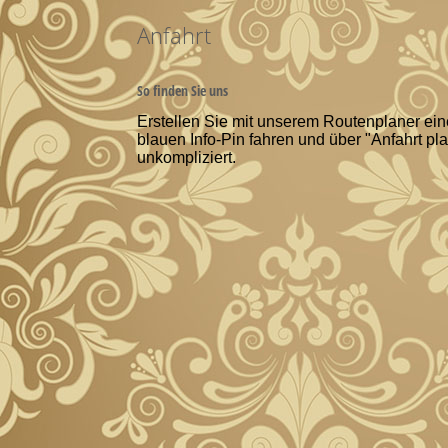
Anfahrt
So finden Sie uns
Erstellen Sie mit unserem Routenplaner ei
blauen Info-Pin fahren und über "Anfahrt pl
unkompliziert.