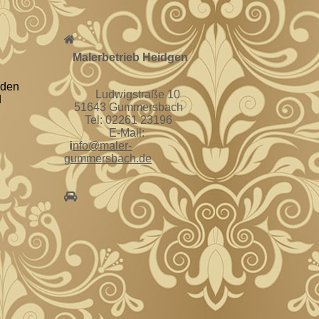
Malerbetrieb Heidgen
 den
Ludwigstraße 10
d
51643 Gummersbach
Tel: 02261 23196
E-Mail:
i
nfo@maler-
gummersbach.de