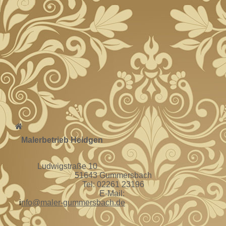
6
Malerbetrieb Heidgen
Ludwigstraße 10
51643 Gummersbach
Tel: 02261 23196
E-Mail:
i
nfo@maler-gummersbach.de